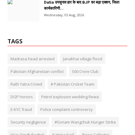
Datia उपचुनाव हार के बाद BJP का बड़ा एक्शन, जिला
कार्यकारिणी...
Wednesday, 05 Aug, 2026
TAGS
Madrasa head arrested
Janakhai village flood
Pakistan Afghanistan conflict
500 Crore Club
Rath Yatra Crowd
# Pakistan Cricket Team
DGP honors
Petrol explosion wedding Rewa
E-KYC fraud
Police complaint controversy
Security negligence
#Sonam Wangchuk Hunger Strike
Vijay Singh Baghel
Katrina Kaif
Rewa Collector