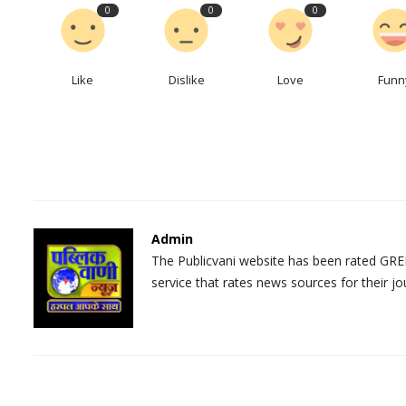
0
0
0
Like
Dislike
Love
Funn
Admin
The Publicvani website has been rated GREE
service that rates news sources for their jo