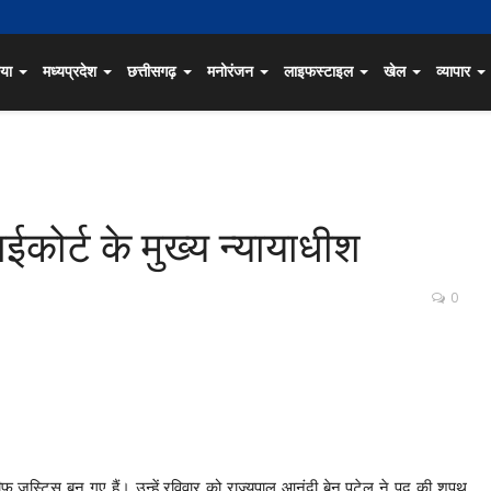
िया
मध्यप्रदेश
छत्तीसगढ़
मनोरंजन
लाइफस्टाइल
खेल
व्यापार
ईकोर्ट के मुख्य न्यायाधीश
0
चीफ जस्टिस बन गए हैं। उन्हें रविवार को राज्यपाल आनंदी बेन पटेल ने पद की शपथ