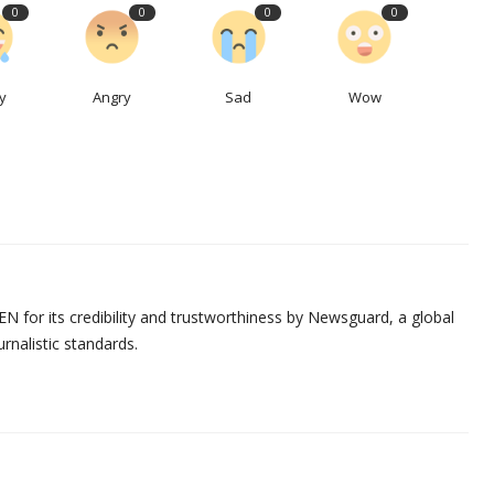
0
0
0
0
y
Angry
Sad
Wow
N for its credibility and trustworthiness by Newsguard, a global
urnalistic standards.