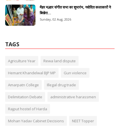
मैहर मल्हार संगीत सभा का शुभारंभ, नवोदित कलाकारों ने
बिखेरा...
Sunday, 02 Aug, 2026
TAGS
Agriculture Year
Rewa land dispute
Hemant Khandelwal BJP MP
Gun violence
Amarpatn College
Illegal drug trade
Delimitation Debate
administrative harassmen
Rajput hostel of Harda
Mohan Yadav Cabinet Decisions
NEET Topper