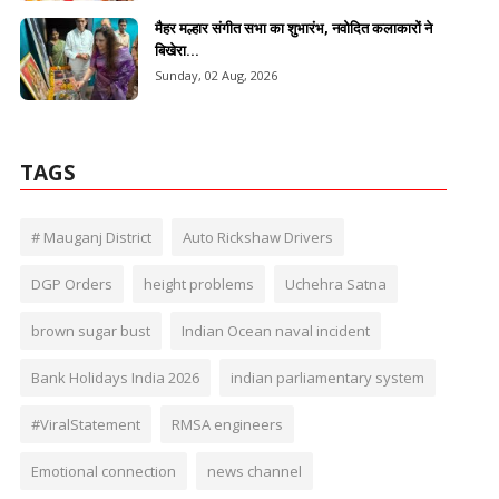
मैहर मल्हार संगीत सभा का शुभारंभ, नवोदित कलाकारों ने
बिखेरा...
Sunday, 02 Aug, 2026
TAGS
# Mauganj District
Auto Rickshaw Drivers
DGP Orders
height problems
Uchehra Satna
brown sugar bust
Indian Ocean naval incident
Bank Holidays India 2026
indian parliamentary system
#ViralStatement
RMSA engineers
Emotional connection
news channel