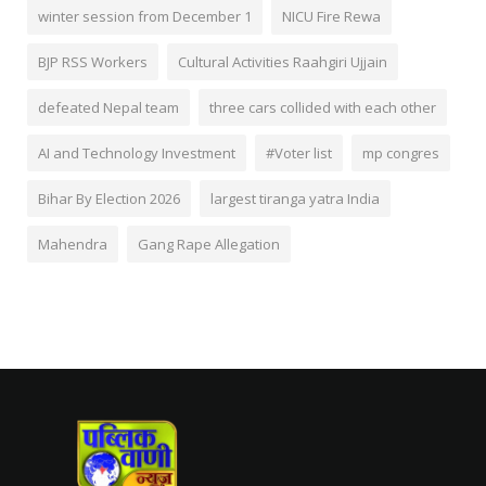
winter session from December 1
NICU Fire Rewa
BJP RSS Workers
Cultural Activities Raahgiri Ujjain
defeated Nepal team
three cars collided with each other
AI and Technology Investment
#Voter list
mp congres
Bihar By Election 2026
largest tiranga yatra India
Mahendra
Gang Rape Allegation