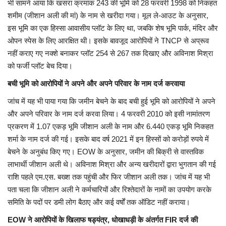
भी सामने आया कि खसरा क्रमांक 243 की भूमि को 28 फरवरी 1998 को निकहत
शमीम (जीशान अली की मां) के नाम से खरीदा गया। मूल ले-आउट के अनुसार,
इस भूमि का एक हिस्सा आवासीय प्लॉट के लिए था, जबकि शेष भूमि पार्क, मंदिर और
ओपन स्पेस के लिए आरक्षित थी। इसके बावजूद आरोपियों ने TNCP से अप्रूव
नहीं कराए गए नक्शे बनाकर प्लॉट 254 से 267 तक दिखाए और अविनाश मिश्रा
को फर्जी प्लॉट बेच दिया।
बची भूमि को आरोपियों ने अपने और अपने परिवार के नाम दर्ज करवाया
जांच में यह भी पाया गया कि जमीन बेचने के बाद बची हुई भूमि को आरोपियों ने अपने
और अपने परिवार के नाम दर्ज करवा लिया। 4 फरवरी 2010 को इसी नामांतरण
प्रकरण में 1.07 एकड़ भूमि जीशान अली के नाम और 6.440 एकड़ भूमि निकहत
शर्मा के नाम दर्ज की गई। इसके बाद वर्ष 2021 में इन हिस्सों को करोड़ों रुपये में
बेचने के अनुबंध किए गए। EOW के अनुसार, जमीन की बिक्री से वास्तविक
लाभार्थी जीशान अली थे। अविनाश मिश्रा और अन्य खरीदारों द्वारा भुगतान की गई
राशि पहले एम.एस. बख्श तक पहुंची और फिर जीशान अली तक। जांच में यह भी
पता चला कि जीशान अली ने कर्मचारियों और रिश्तेदारों के नामों का उपयोग करके
समिति के पदों पर डमी लोग बैठाए और कई वर्षों तक ऑडिट नहीं कराया।
EOW ने आरोपियों के खिलाफ षड्यंत्र, धोखाधड़ी के अंतर्गत FIR दर्ज की