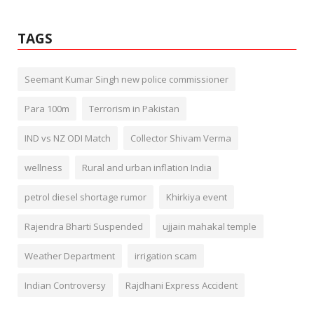
TAGS
Seemant Kumar Singh new police commissioner
Para 100m
Terrorism in Pakistan
IND vs NZ ODI Match
Collector Shivam Verma
wellness
Rural and urban inflation India
petrol diesel shortage rumor
Khirkiya event
Rajendra Bharti Suspended
ujjain mahakal temple
Weather Department
irrigation scam
Indian Controversy
Rajdhani Express Accident