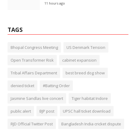
11 hours ago
TAGS
Bhopal Congress Meeting
US Denmark Tension
Open Transformer Risk
cabinet expansion
Tribal Affairs Department
best breed dog show
denied ticket
#Batting Order
Jasmine Sandlas live concert
Tiger habitat Indore
public alert
BJP post
UPSC hall ticket download
RJD Official Twitter Post
Bangladesh India cricket dispute