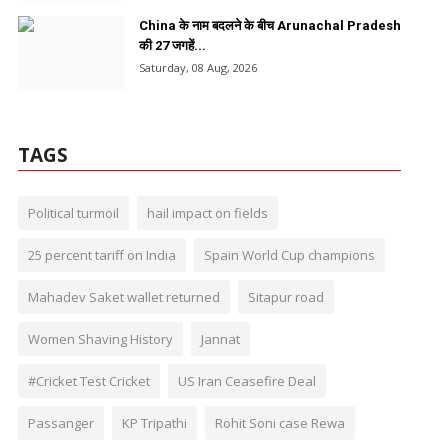
China के नाम बदलने के बीच Arunachal Pradesh
की 27 जगहें...
Saturday, 08 Aug, 2026
TAGS
Political turmoil
hail impact on fields
25 percent tariff on India
Spain World Cup champions
Mahadev Saket wallet returned
Sitapur road
Women Shaving History
Jannat
#Cricket Test Cricket
US Iran Ceasefire Deal
Passanger
KP Tripathi
Rohit Soni case Rewa