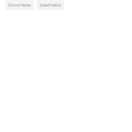
School News
StatePolitics