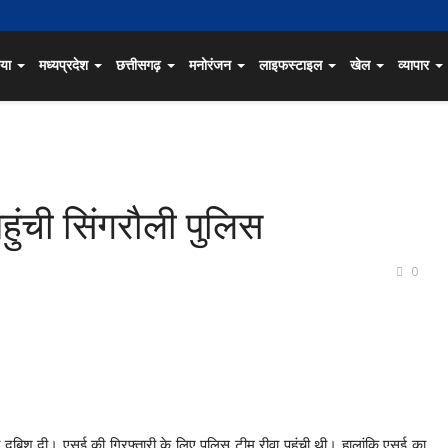
िया
मध्यप्रदेश
छत्तीसगढ़
मनोरंजन
लाइफस्टाइल
खेल
व्यापार
हुंची सिंगरौली पुलिस
0
ो दबिश दी। एसई की गिरफ्तारी के लिए पुलिस टीम रीवा पहुंची थी। हालांकि एसई का