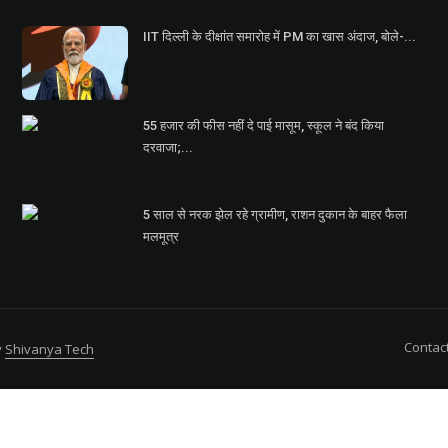
IIT दिल्ली के दीक्षांत समारोह में PM का खास अंदाज, बोले-...
55 हजार की फीस नहीं दे पाई मासूम, स्कूल ने बंद किया
दरवाजा;...
5 साल से नरक झेल रहे ग्रामीण, राशन दुकान के बाहर फैला
मलमूत्र
Contac
y
Shivanya Tech