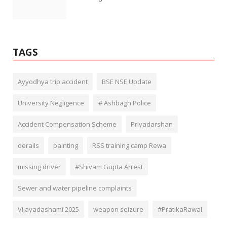
TAGS
Ayyodhya trip accident
BSE NSE Update
University Negligence
# Ashbagh Police
Accident Compensation Scheme
Priyadarshan
derails
painting
RSS training camp Rewa
missing driver
#Shivam Gupta Arrest
Sewer and water pipeline complaints
Vijayadashami 2025
weapon seizure
#PratikaRawal