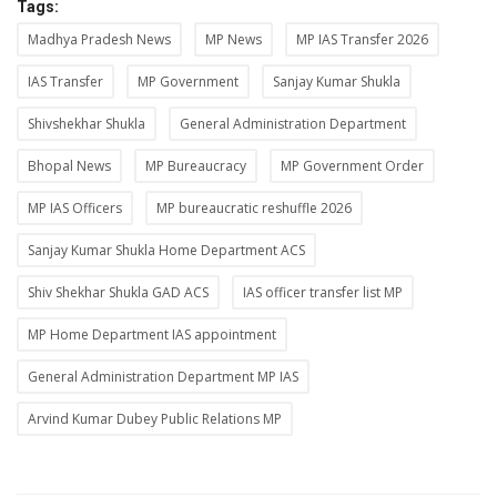
Tags:
Madhya Pradesh News
MP News
MP IAS Transfer 2026
IAS Transfer
MP Government
Sanjay Kumar Shukla
Shivshekhar Shukla
General Administration Department
Bhopal News
MP Bureaucracy
MP Government Order
MP IAS Officers
MP bureaucratic reshuffle 2026
Sanjay Kumar Shukla Home Department ACS
Shiv Shekhar Shukla GAD ACS
IAS officer transfer list MP
MP Home Department IAS appointment
General Administration Department MP IAS
Arvind Kumar Dubey Public Relations MP