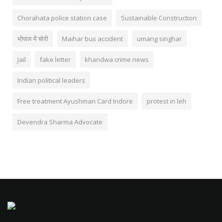
Chorahata police station case
Sustainable Construction
भोपाल में चोरी
Maihar bus accident
umang singhar
Jail
fake letter
khandwa crime news
Indian political leaders
Free treatment Ayushman Card Indore
protest in leh
Devendra Sharma Advocate