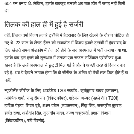
604 रन बनाए थे. लेकिन, इसके बावजूद उनको अब तक टीम में जगह नहीं मिली
थी.
तिलक की हाल ही में हुई है सर्जरी
वहीं, तिलक वर्मा विजय हजारे ट्रॉफी में हैदराबाद के लिए खेलने के दौरान चोटिल हो
गए थे. 23 साल के लेफ्ट-हैंडर को राजकोट में विजय हजारे ट्रॉफी में हैदराबाद के
लिए खेलते समय अंडकोष में तेज दर्द होने के बाद अस्पताल में भर्ती कराया गया था.
इसके बाद इस हफ़्ते की शुरुआत में उनका एक सफल सर्जिकल प्रोसीजर हुआ.
खबर है कि उन्हें अस्पताल से छुट्टी मिल गई है और वे अच्छी तरह से रिकवर कर
रहे हैं. अब ये देखने लायक होगा कि वो सीरीज के अंतिम दो मैचों तक फिट होते हैं या
नहीं.
न्यूजीलैंड सीरीज के लिए अपडेटेड T20I स्क्वॉड : सूर्यकुमार यादव (कप्तान),
अभ‍िषेक शर्मा, संजू सैमसन (विकेटकीपर), श्रेयस अय्यर (पहले तीन T20I),
हार्दि‍क पंड्या, श‍िवम दुबे, अक्षर पटेल (उपकप्तान), रिंकू सिंह, जसप्रीत बुमराह,
हर्षि‍त राणा, अर्शदीप सिंह, कुलदीप यादव, वरुण चक्रवर्ती, इशान किशन
(विकेटकीपर), रवि बिश्नोई.