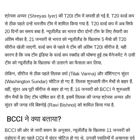
मध्यप्रदेश
श्रेयस अय्यर (Shreyas Iyer) की T20I टीम में वापसी हो गई है. T20 वर्ल्ड कप
से ठीक पहले उन्हें भारतीय टीम में शामिल किया गया है. T20 वर्ल्ड कप में अब सिर्फ
छत्तीसगढ़
20 दिनों का समय बचा है. न्यूजीलैंड का भारत दौरा दोनों टीम के लिए तैया‍री का
अंतिम मौका है. 21 जनवरी से भारत को न्यूजीलैंड के ख‍िलाफ 5 मैचो की T20
मनोरंजन
सीरीज खेली जाएगी. वर्ल्ड कप से पहले ये टीम की अंतिम T20I सीरीज है. यही
कारण है कि जब टीम इंडिया के वर्ल्ड कप स्क्वॉड की घोषणा हुई तब मैनेजमेंट ने उसी
लाइफस्टाइल
टीम को न्यूजीलैंड के खि‍लाफ भी उतारने का फैसला कर लिया.
लेकिन, सीरीज से ठीक पहले तिलक वर्मा (Tilak Varma) और वॉश‍िंगटन सुंदर
खेल
(Washington Sundar) चोटिल हो गए हैं. तिलक शुरुआती तीन मैचों से बाहर हैं.
वहीं, सुंदर अब पूरी सीरीज से बाहर हो गए हैं. 16 जनवरी को BCCI ने शुरुआती
ब्रेकिंग न्यूज़
तीन मैचों के लिए टीम घोष‍ित कर दी है. इसमें तिलक की जगह श्रेयस अय्यर और
सुंदर की जगह रवि बिश्नोई (Ravi Bishnoi) को शामिल किया गया है.
व्यापार
BCCI ने क्या बताया?
टेक न्यूज़
BCCI की ओर से जारी बयान के अनुसार, न्यूजीलैंड के ख‍िलाफ 11 जनवरी को
वडोदरा में हुए पहले ODI में सुंदर चोटिल हो गए थे. उनकी पसलियों में अचानक दर्द