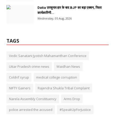
Datia उपचुनाव हार के बाद BJP का बड़ा एक्शन, जिला
कार्यकारिणी...
Wednesday, 05 Aug, 2026
TAGS
Vedic Sanatani Jyotish Mahamanthan Conference
Uttar Pradesh crime news
Waidhan News
Coldrif syrup
medical college corruption
NIFTY Gainers
Rajendra Shukla Tribal Complaint
Narela Assembly Constituency
Arms Drop
police arrested the accused
#SpeakUpForJustice