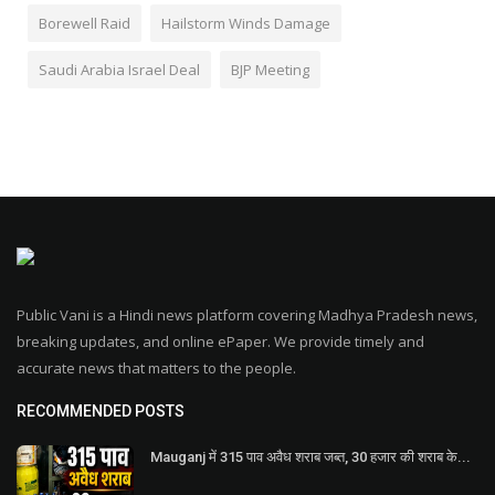
Borewell Raid
Hailstorm Winds Damage
Saudi Arabia Israel Deal
BJP Meeting
Public Vani is a Hindi news platform covering Madhya Pradesh news,
breaking updates, and online ePaper. We provide timely and
accurate news that matters to the people.
RECOMMENDED POSTS
Mauganj में 315 पाव अवैध शराब जब्त, 30 हजार की शराब के...