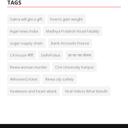
TAGS
Satna will get a gift
how to gain weight
legal news India
Madhya Pradesh Road Fatality
sugar supply chain
Bank Accounts Freeze
CA house चोरी
DelhiPolice
हर घर नल योजना
Rewa woman murder
CSA University Kanpur
#WomenCricket
Rewa city safety
heatwave and heart attack
Viral Videos Bihar Bandh