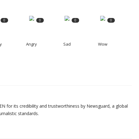
0
0
0
0
y
Angry
Sad
Wow
N for its credibility and trustworthiness by Newsguard, a global
urnalistic standards.