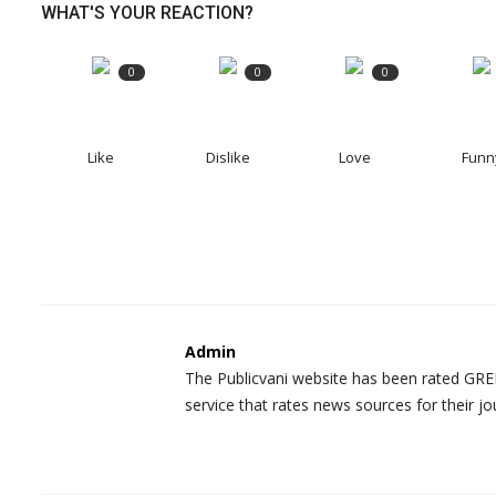
WHAT'S YOUR REACTION?
0
0
0
Like
Dislike
Love
Funn
Admin
The Publicvani website has been rated GREE
service that rates news sources for their jo