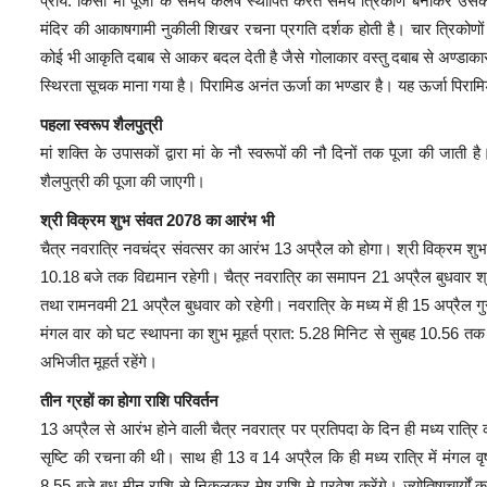
प्राय: किसी भी पूजा के समय कलष स्थापित करते समय त्रिकोण बनाकर उसकी पू
मंदिर की आकाषगामी नुकीली शिखर रचना प्रगति दर्शक होती है। चार त्रिकोणों
कोई भी आकृति दबाब से आकर बदल देती है जैसे गोलाकार वस्तु दबाब से अण्डाकार 
स्थिरता सूचक माना गया है। पिरामिड अनंत ऊर्जा का भण्डार है। यह ऊर्जा पिरामि
पहला स्वरूप शैलपुत्री
मां शक्ति के उपासकों द्वारा मां के नौ स्वरूपों की नौ दिनों तक पूजा की जाती
शैलपुत्री की पूजा की जाएगी।
श्री विक्रम शुभ संवत 2078 का आरंभ भी
चैत्र नवरात्रि नवचंद्र संवत्सर का आरंभ 13 अप्रैल को होगा। श्री विक्रम शुभ स
10.18 बजे तक विद्यमान रहेगी। चैत्र नवरात्रि का समापन 21 अप्रैल बुधवार श्री
तथा रामनवमी 21 अप्रैल बुधवार को रहेगी। नवरात्रि के मध्य में ही 15 अप्रैल गुर
मंगल वार को घट स्थापना का शुभ मूहर्त प्रात: 5.28 मिनिट से सुबह 10.56 तक
अभिजीत मूहर्त रहेंगे।
तीन ग्रहों का होगा राशि परिवर्तन
13 अप्रैल से आरंभ होने वाली चैत्र नवरात्र पर प्रतिपदा के दिन ही मध्य रात्रि को
सृष्टि की रचना की थी। साथ ही 13 व 14 अप्रैल कि ही मध्य रात्रि में मंगल व
8.55 बजे बुध मीन राशि से निकलकर मेष राशि मे प्रवेश करेंगे। ज्योतिषाचार्यों क