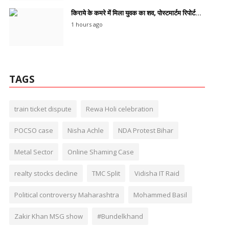
किराये के कमरे में मिला युवक का शव, पोस्टमार्टम रिपोर्ट...
1 hours ago
TAGS
train ticket dispute
Rewa Holi celebration
POCSO case
Nisha Achle
NDA Protest Bihar
Metal Sector
Online Shaming Case
realty stocks decline
TMC Split
Vidisha IT Raid
Political controversy Maharashtra
Mohammed Basil
Zakir Khan MSG show
#Bundelkhand