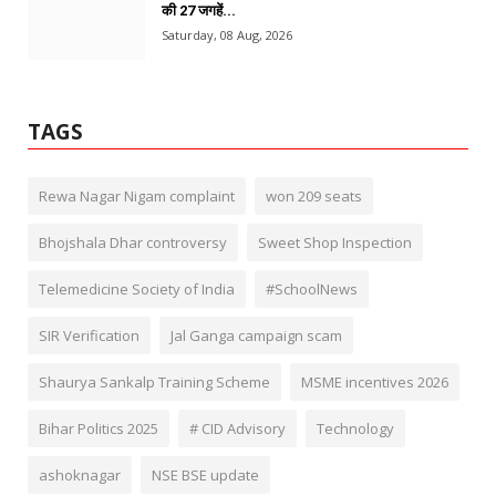
की 27 जगहें...
Saturday, 08 Aug, 2026
TAGS
Rewa Nagar Nigam complaint
won 209 seats
Bhojshala Dhar controversy
Sweet Shop Inspection
Telemedicine Society of India
#SchoolNews
SIR Verification
Jal Ganga campaign scam
Shaurya Sankalp Training Scheme
MSME incentives 2026
Bihar Politics 2025
# CID Advisory
Technology
ashoknagar
NSE BSE update