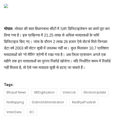
मध्यप्रदेश
छत्तीसगढ़
भोपाल:
भोपाल की सात विधानसभा सीटों में SIR डिजिटाइजेशन का कार्य पूरा कर
लिया गया है। इस प्रक्रिया में 21.25 लाख से अधिक मतदाताओं के फॉर्म
मनोरंजन
डिजिटाइज किए गए। जांच के दौरान 2 लाख 26 हजार ऐसे वोटर्स मिले जिनका
डेटा वर्ष 2003 की वोटर सूची में उपलब्ध नहीं था। कुल मिलाकर 10.7 प्रतिशत
लाइफस्टाइल
मतदाताओं को ‘नो मैपिंग’ श्रेणी में रखा गया है। अब जिला प्रशासन अगले एक
महीने तक इन मतदाताओं का पुराना रिकॉर्ड खोजेगा। यदि निर्धारित समय में रिकॉर्ड
खेल
नहीं मिलता है, तो ऐसे नाम मतदाता सूची से हटाए जा सकते हैं।
ब्रेकिंग न्यूज़
Tags:
व्यापार
Bhopal News
SIRDigitization
VoterList
ElectionUpdate
NoMapping
DistrictAdministration
MadhyaPradesh
टेक न्यूज़
VoterData
ECI