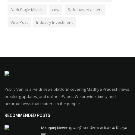
Dark Eagle Missile
cow
Safe haven assets
Viral Post
Industry Investment
Public Vani is a Hindi news platform covering Madhya Pradesh news,
breaking updates, and online ePaper. We provide timely and
accurate news that matters to the people.
RECOMMENDED POSTS
Mauganj News: मुख्यमंत्री जन-विश्वास अभियान के लिए एक
माह...