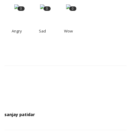
0
0
0
Angry
Sad
Wow
sanjay patidar