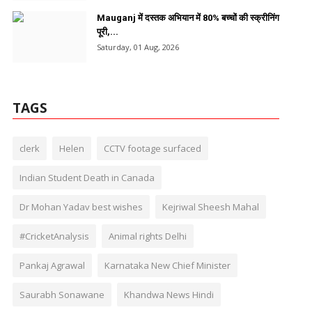
Mauganj में दस्तक अभियान में 80% बच्चों की स्क्रीनिंग
पूरी,...
Saturday, 01 Aug, 2026
TAGS
clerk
Helen
CCTV footage surfaced
Indian Student Death in Canada
Dr Mohan Yadav best wishes
Kejriwal Sheesh Mahal
#CricketAnalysis
Animal rights Delhi
Pankaj Agrawal
Karnataka New Chief Minister
Saurabh Sonawane
Khandwa News Hindi