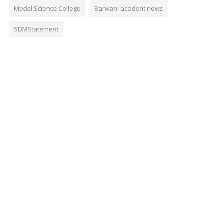
Model Science College
Barwani accident news
SDMStatement