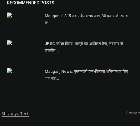
RECOMMENDED POSTS
Mauganj में 315 पाव अवैध शराब जब्त, 30 हजार की शराब
के...
JPSC परीक्षा विवाद: छात्रों का आंदोलन तेज, सरकार से
बातचीत...
Mauganj News: मुख्यमंत्री जन-विश्वास अभियान के लिए
एक माह...
Contac
y
Shivanya Tech