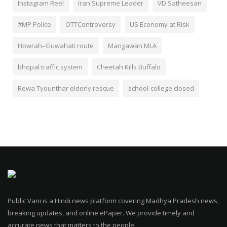
Instagram Reel
Iran Supreme Leader
VD Satheesan
#MP Police
OTTControversy
US Economy at Risk
Howrah–Guwahati route
Mangawan MLA
bhopal traffic system
Cheetah Kills Buffalo
Rewa Tyounthar elderly rescue
school-college closed
Public Vani is a Hindi news platform covering Madhya Pradesh news,
breaking updates, and online ePaper. We provide timely and
accurate news that matters to the people.