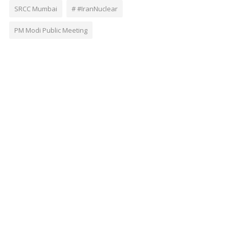
SRCC Mumbai
# #IranNuclear
PM Modi Public Meeting