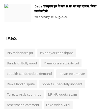
Datia उपचुनाव हार के बाद BJP का बड़ा एक्शन, जिला
कार्यकारिणी...
Wednesday, 05 Aug, 2026
TAGS
INS Mahendragiri
#MadhyaPradeshJobs
Bands of Bollywood
Prempura electricity cut
Ladakh 6th Schedule demand
Indian epic movie
Rewa land dispute
Soha Ali Khan Italy incident
Targets Arab countries
MP NRI quota scam
reservation comment
Fake Video Viral