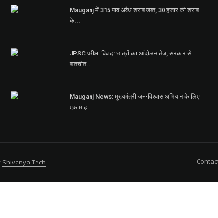
Mauganj में 315 पाव अवैध शराब जब्त, 30 हजार की शराब
के...
JPSC परीक्षा विवाद: छात्रों का आंदोलन तेज, सरकार से
बातचीत...
Mauganj News: मुख्यमंत्री जन-विश्वास अभियान के लिए
एक माह...
Contac
y
Shivanya Tech