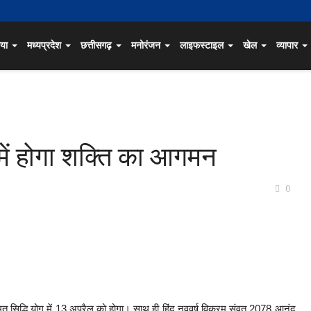
िया
मध्यप्रदेश
छत्तीसगढ़
मनोरंजन
लाइफस्टाइल
खेल
व्यापार
ग में होगा शक्ति का आगमन
0
ृत सिद्धि योग में 13 अप्रैल को होगा। साथ ही हिंदू नववर्ष विक्रम संवत 2078 आनंद