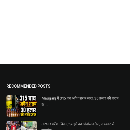
RECOMMENDED POSTS
Mauganj में 315 पाव अवैध शराब जब्त, 30 हजार की शराब
के...
JPSC परीक्षा विवाद: छात्रों का आंदोलन तेज, सरकार से