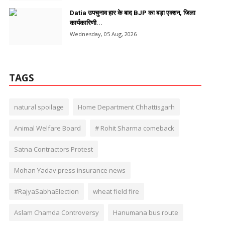
Datia उपचुनाव हार के बाद BJP का बड़ा एक्शन, जिला
कार्यकारिणी...
Wednesday, 05 Aug, 2026
TAGS
natural spoilage
Home Department Chhattisgarh
Animal Welfare Board
# Rohit Sharma comeback
Satna Contractors Protest
Mohan Yadav press insurance news
#RajyaSabhaElection
wheat field fire
Aslam Chamda Controversy
Hanumana bus route