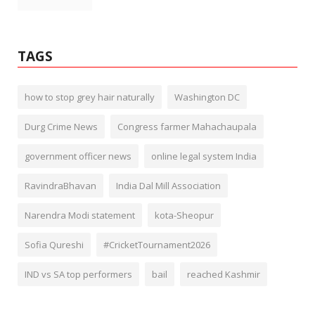
TAGS
how to stop grey hair naturally
Washington DC
Durg Crime News
Congress farmer Mahachaupala
government officer news
online legal system India
RavindraBhavan
India Dal Mill Association
Narendra Modi statement
kota-Sheopur
Sofia Qureshi
#CricketTournament2026
IND vs SA top performers
bail
reached Kashmir