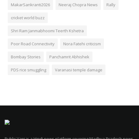
MakarSankranti2026
Neeraj Chopra News
Rally
cricket world buzz
Shri Ram Janmabhoomi Teerth Kshetra
Poor Road Connectivity
Nora Fatehi criticism
Bombay Stories
Panchamrit Abhishek
PDS rice smuggling
Varanasi temple damage
Public Vani is a Hindi news platform covering Madhya Pradesh news,