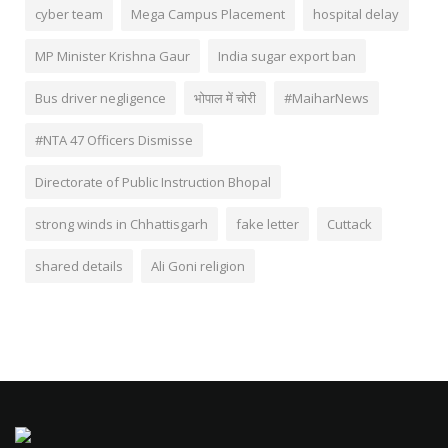
cyber team
Mega Campus Placement
hospital delay
MP Minister Krishna Gaur
India sugar export ban
Bus driver negligence
भोपाल में चोरी
#MaiharNews
#NTA 47 Officers Dismisse
Directorate of Public Instruction Bhopal
strong winds in Chhattisgarh
fake letter
Cuttack
shared details
Ali Goni religion