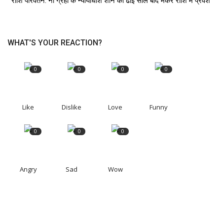
राशि परिवर्तन: नौ ग्रहों के न्यायाधीश शनि का ढाई साल बाद मकर राशि में प्रवेश
WHAT'S YOUR REACTION?
0
0
0
0
Like
Dislike
Love
Funny
0
0
0
Angry
Sad
Wow