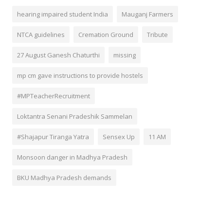
hearing impaired student India
Mauganj Farmers
NTCA guidelines
Cremation Ground
Tribute
27 August Ganesh Chaturthi
missing
mp cm gave instructions to provide hostels
#MPTeacherRecruitment
Loktantra Senani Pradeshik Sammelan
#Shajapur Tiranga Yatra
Sensex Up
11 AM
Monsoon danger in Madhya Pradesh
BKU Madhya Pradesh demands