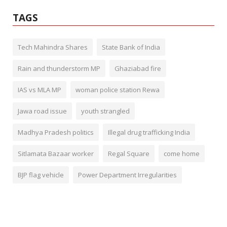
TAGS
Tech Mahindra Shares
State Bank of India
Rain and thunderstorm MP
Ghaziabad fire
IAS vs MLA MP
woman police station Rewa
Jawa road issue
youth strangled
Madhya Pradesh politics
Illegal drug trafficking India
Sitlamata Bazaar worker
Regal Square
come home
BJP flag vehicle
Power Department Irregularities