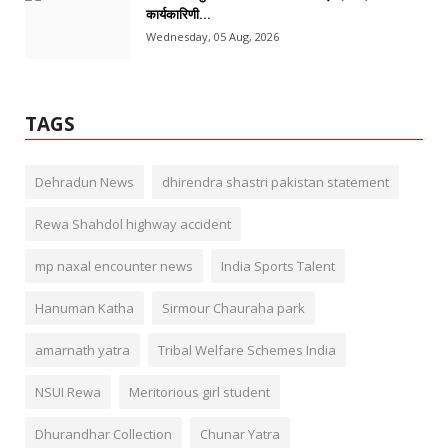
कार्यकारिणी...
Wednesday, 05 Aug, 2026
TAGS
Dehradun News
dhirendra shastri pakistan statement
Rewa Shahdol highway accident
mp naxal encounter news
India Sports Talent
Hanuman Katha
Sirmour Chauraha park
amarnath yatra
Tribal Welfare Schemes India
NSUI Rewa
Meritorious girl student
Dhurandhar Collection
Chunar Yatra