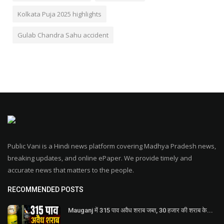
Kolkata Puja 2025 highlights
Gulab Chandra Sahu accident
Public Vani is a Hindi news platform covering Madhya Pradesh news,
breaking updates, and online ePaper. We provide timely and
accurate news that matters to the people.
RECOMMENDED POSTS
Mauganj में 315 पाव अवैध शराब जब्त, 30 हजार की शराब के...