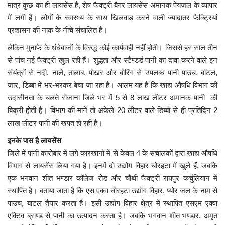
मात्र कुछ का ही लायसेंस है, शेष फैक्ट्री बैगर लायसेंस अमानक पेयजल के व्यापार
में लगी हैं। लोगों के स्वास्थ्य के साथ खिलवाड़ करने वाली ज्यादातर फैक्ट्रियां
मध्यप्रदेश
प्रशासन की नाक के नीचे संचालित हैं।
छत्तीसगढ़
लेकिन मुनाफे के धंधेबाजों के विरुद्ध कोई कार्यवाही नहीं होती। जिससे हर साल तीन
से पांच नई फैक्ट्री खुल रही हैं। शुद्धता और स्टैण्डर्ड पानी का दावा करने वाले इन
संयंत्रों से नदी, नाले, तालाब, पोखर और बोरिंग से उपलब्ध पानी पाउच, बॉटल,
मनोरंजन
जार, डिब्बा में भर-भरकर बेचा जा रहा है। आलम यह है कि खाद्य औषधि विभाग की
उदासीनता के चलते रोजाना जिले भर में 5 से 8 लाख लीटर अमानक पानी की
लाइफस्टाइल
बिक्री होती है। विभाग की मानें तो अकेले 20 लीटर वाले डिब्बों से ही प्रतिदिन 2
लाख लीटर पानी की खपत हो रही है।
खेल
इनके पास है लायसेंस
ब्रेकिंग न्यूज़
जिले में पानी कारोबार में लगे कारखानों में से केवल 4 के संचालकों द्वारा खाद्य औषधि
विभाग से लायसेंस लिया गया है। इनमें दो उद्योग विहार चोरहटा में खुले हैं, जबकि
व्यापार
एक भगवान शीत भण्डार कॉलेज रोड और चौथी फैक्ट्री रायपुर कर्चुलियान में
स्थापित है। बताया जाता है कि एस एक्वा चोरहटा उद्योग विहार, प्योर जल के नाम से
टेक न्यूज़
पाउच, बाटल तैयार करता है। इसी उद्योग विहार क्षेत्र में स्थापित एसएम एक्वा
एक्टिव ब्राण्ड से पानी का उत्पादन करता है। जबकि भगवान शीत भण्डार, अमृत