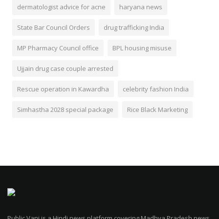
dermatologist advice for acne
haryana news
State Bar Council Orders
drug trafficking India
MP Pharmacy Council office
BPL housing misuse
Ujjain drug case couple arrested
Rescue operation in Kawardha
celebrity fashion India
Simhastha 2028 special package
Rice Black Marketing
Public Vani is a Hindi news platform covering Madhya Pradesh news,