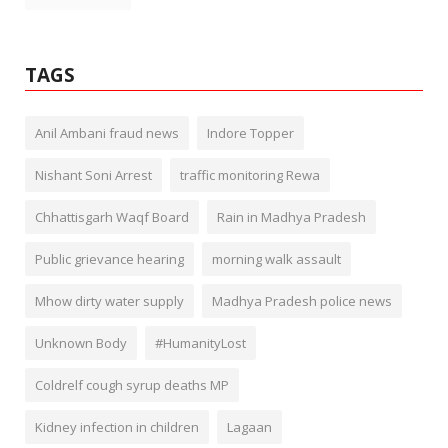
TAGS
Anil Ambani fraud news
Indore Topper
Nishant Soni Arrest
traffic monitoring Rewa
Chhattisgarh Waqf Board
Rain in Madhya Pradesh
Public grievance hearing
morning walk assault
Mhow dirty water supply
Madhya Pradesh police news
Unknown Body
#HumanityLost
Coldrelf cough syrup deaths MP
Kidney infection in children
Lagaan