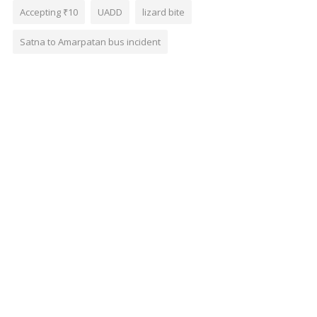
Accepting ₹10
UADD
lizard bite
Satna to Amarpatan bus incident