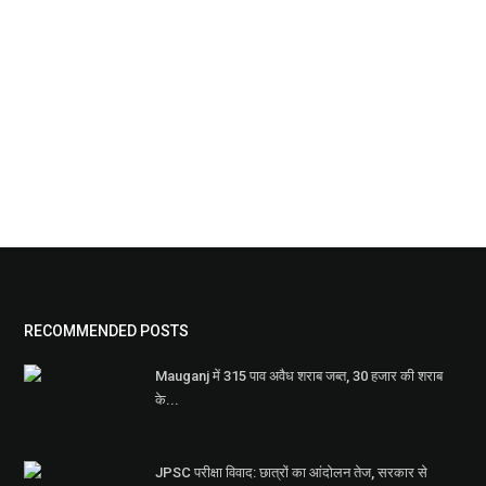
RECOMMENDED POSTS
Mauganj में 315 पाव अवैध शराब जब्त, 30 हजार की शराब
के...
JPSC परीक्षा विवाद: छात्रों का आंदोलन तेज, सरकार से