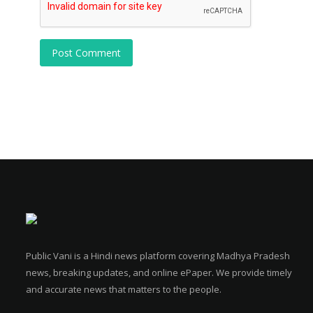
Post Comment
Public Vani is a Hindi news platform covering Madhya Pradesh
news, breaking updates, and online ePaper. We provide timely
and accurate news that matters to the people.