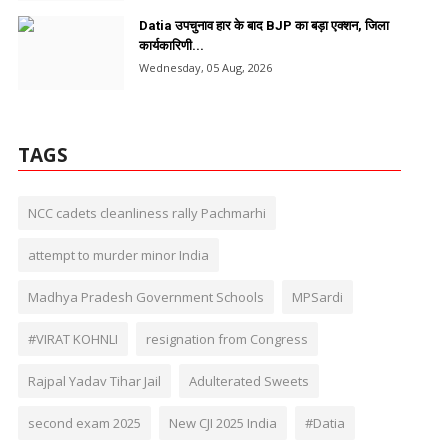
Datia उपचुनाव हार के बाद BJP का बड़ा एक्शन, जिला
कार्यकारिणी...
Wednesday, 05 Aug, 2026
TAGS
NCC cadets cleanliness rally Pachmarhi
attempt to murder minor India
Madhya Pradesh Government Schools
MPSardi
#VIRAT KOHNLI
resignation from Congress
Rajpal Yadav Tihar Jail
Adulterated Sweets
second exam 2025
New CJI 2025 India
#Datia