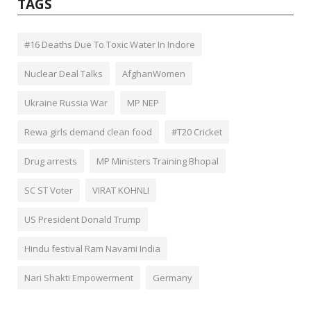
TAGS
#16 Deaths Due To Toxic Water In Indore
Nuclear Deal Talks
AfghanWomen
Ukraine Russia War
MP NEP
Rewa girls demand clean food
#T20 Cricket
Drug arrests
MP Ministers Training Bhopal
SC ST Voter
VIRAT KOHNLI
US President Donald Trump
Hindu festival Ram Navami India
Nari Shakti Empowerment
Germany