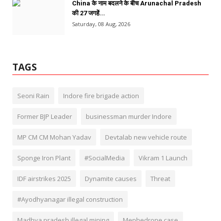
China के नाम बदलने के बीच Arunachal Pradesh
की 27 जगहें...
Saturday, 08 Aug, 2026
TAGS
Seoni Rain
Indore fire brigade action
Former BJP Leader
businessman murder Indore
MP CM CM Mohan Yadav
Devtalab new vehicle route
Sponge Iron Plant
#SocialMedia
Vikram 1 Launch
IDF airstrikes 2025
Dynamite causes
Threat
#Ayodhyanagar illegal construction
Madhya pradesh illegal mining
Mephedrone case