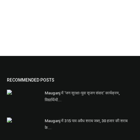
RECOMMENDED POSTS
Mauganj में ‘जन सुरक्षा-युवा सृजन संवाद’ कार्यक्रम,
विद्यार्थियों...
Mauganj में 315 पाव अवैध शराब जब्त, 30 हजार की शराब
के...