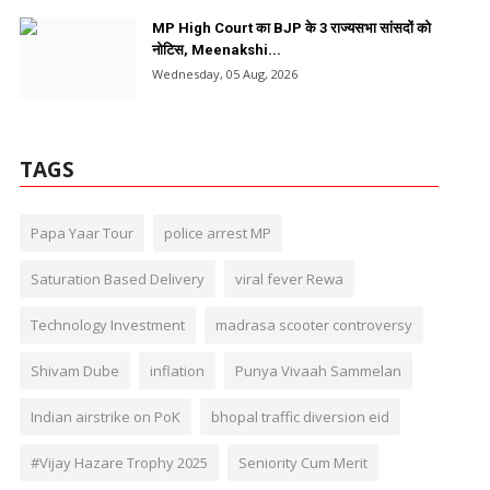
MP High Court का BJP के 3 राज्यसभा सांसदों को
नोटिस, Meenakshi...
Wednesday, 05 Aug, 2026
TAGS
Papa Yaar Tour
police arrest MP
Saturation Based Delivery
viral fever Rewa
Technology Investment
madrasa scooter controversy
Shivam Dube
inflation
Punya Vivaah Sammelan
Indian airstrike on PoK
bhopal traffic diversion eid
#Vijay Hazare Trophy 2025
Seniority Cum Merit