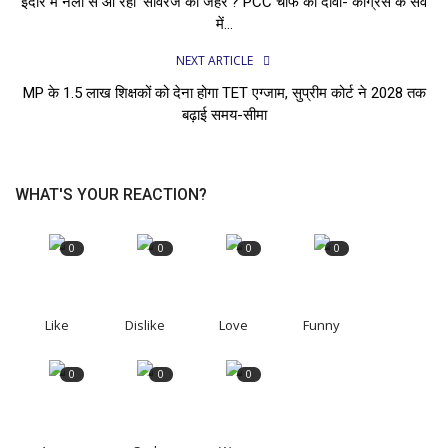
इंदौर में नलों से आ रहा ‘सीवरेज का जहर’? PCC चीफ का दावा- कांग्रेस के सर्वे
में...
NEXT ARTICLE
MP के 1.5 लाख शिक्षकों को देना होगा TET एग्जाम, सुप्रीम कोर्ट ने 2028 तक
बढ़ाई समय-सीमा
WHAT'S YOUR REACTION?
0
0
0
0
Like
Dislike
Love
Funny
0
0
0