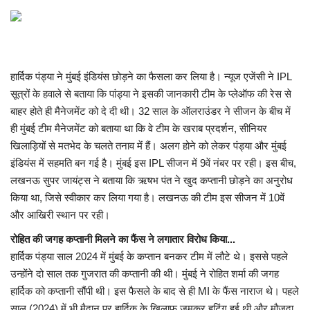
मध्यप्रदेश
छत्तीसगढ़
हार्दिक पंड्या ने मुंबई इंडियंस छोड़ने का फैसला कर लिया है। न्यूज एजेंसी ने IPL
सूत्रों के हवाले से बताया कि पांड्या ने इसकी जानकारी टीम के प्लेऑफ की रेस से
मनोरंजन
बाहर होते ही मैनेजमेंट को दे दी थी। 32 साल के ऑलराउंडर ने सीजन के बीच में
ही मुंबई टीम मैनेजमेंट को बताया था कि वे टीम के खराब प्रदर्शन, सीनियर
लाइफस्टाइल
खिलाड़ियों से मतभेद के चलते तनाव में हैं। अलग होने को लेकर पंड्या और मुंबई
इंडियंस में सहमति बन गई है। मुंबई इस IPL सीजन में 9वें नंबर पर रही। इस बीच,
खेल
लखनऊ सुपर जायंट्स ने बताया कि ऋषभ पंत ने खुद कप्तानी छोड़ने का अनुरोध
किया था, जिसे स्वीकार कर लिया गया है। लखनऊ की टीम इस सीजन में 10वें
ब्रेकिंग न्यूज़
और आखिरी स्थान पर रही।
रोहित की जगह कप्तानी मिलने का फैंस ने लगातार विरोध किया...
व्यापार
हार्दिक पंड्या साल 2024 में मुंबई के कप्तान बनकर टीम में लौटे थे। इससे पहले
उन्होंने दो साल तक गुजरात की कप्तानी की थी। मुंबई ने रोहित शर्मा की जगह
टेक न्यूज़
हार्दिक को कप्तानी सौंपी थी। इस फैसले के बाद से ही MI के फैंस नाराज थे। पहले
साल (2024) में भी मैदान पर हार्दिक के खिलाफ जमकर हूटिंग हुई थी और मौजूदा