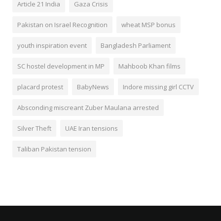
Article 21 India
Gaza Crisis
Pakistan on Israel Recognition
wheat MSP bonus
youth inspiration event
Bangladesh Parliament
SC hostel development in MP
Mahboob Khan films
placard protest
BabyNews
Indore missing girl CCTV
Absconding miscreant Zuber Maulana arrested
Silver Theft
UAE Iran tensions
Taliban Pakistan tension