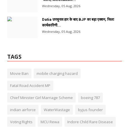
Wednesday, 05 Aug, 2026
Datia उपचुनाव हार के बाद BJP का बड़ा एक्शन, जिला
कार्यकारिणी...
Wednesday, 05 Aug, 2026
TAGS
Movie Ban
mobile charging hazard
Fatal Road Accident MP
Chief Minister Girl Marriage Scheme
boeing 787
indian airforce
WaterWastage
byjus founder
Voting Rights
MCU Rewa
Indore Child Rare Disease