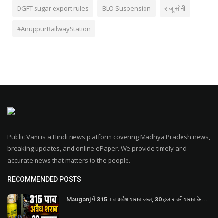
DGFT sugar export rules
BLO Suspension
राजू सोनी
#AnuppurRailwayStation
Public Vani is a Hindi news platform covering Madhya Pradesh news,
breaking updates, and online ePaper. We provide timely and
accurate news that matters to the people.
RECOMMENDED POSTS
Mauganj में 315 पाव अवैध शराब जब्त, 30 हजार की शराब के...