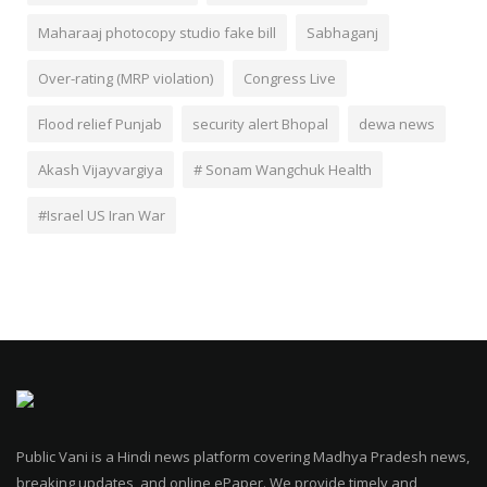
Maharaaj photocopy studio fake bill
Sabhaganj
Over-rating (MRP violation)
Congress Live
Flood relief Punjab
security alert Bhopal
dewa news
Akash Vijayvargiya
# Sonam Wangchuk Health
#Israel US Iran War
Public Vani is a Hindi news platform covering Madhya Pradesh news,
breaking updates, and online ePaper. We provide timely and