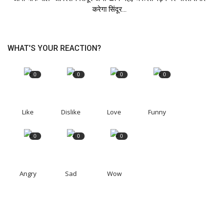
करेगा सिंदूर...
WHAT'S YOUR REACTION?
0
0
0
0
Like
Dislike
Love
Funny
0
0
0
Angry
Sad
Wow