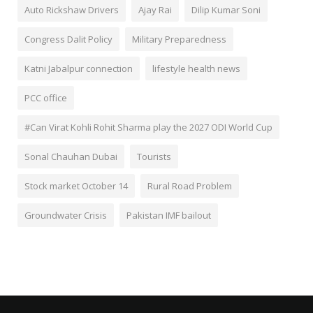
Auto Rickshaw Drivers
Ajay Rai
Dilip Kumar Soni
Congress Dalit Policy
Military Preparedness
Katni Jabalpur connection
lifestyle health news
PCC office
#Can Virat Kohli Rohit Sharma play the 2027 ODI World Cup
Sonal Chauhan Dubai
Tourists
Stock market October 14
Rural Road Problem
Groundwater Crisis
Pakistan IMF bailout