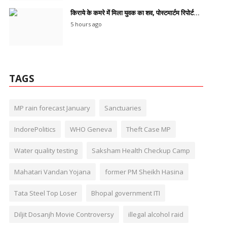
किराये के कमरे में मिला युवक का शव, पोस्टमार्टम रिपोर्ट...
5 hours ago
TAGS
MP rain forecast January
Sanctuaries
IndorePolitics
WHO Geneva
Theft Case MP
Water quality testing
Saksham Health Checkup Camp
Mahatari Vandan Yojana
former PM Sheikh Hasina
Tata Steel Top Loser
Bhopal government ITI
Diljit Dosanjh Movie Controversy
illegal alcohol raid