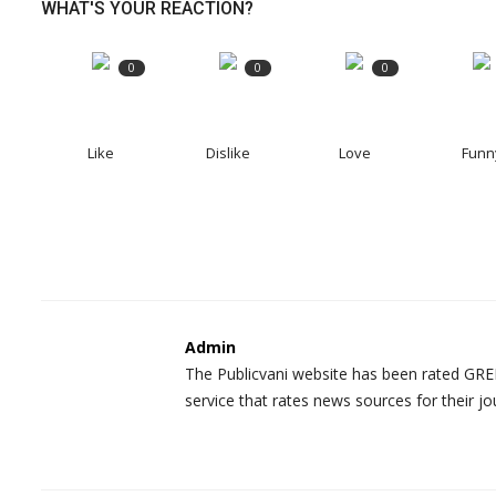
WHAT'S YOUR REACTION?
0
0
0
Like
Dislike
Love
Funn
Admin
The Publicvani website has been rated GREE
service that rates news sources for their jo