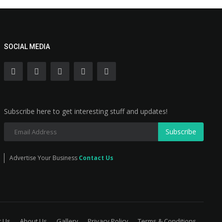
SOCIAL MEDIA
Subscribe here to get interesting stuff and updates!
Subscribe
Advertise Your Business
Contact Us
t Us
About Us
Gallery
Privacy Policy
Terms & Conditions