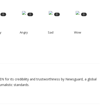
0
0
0
0
y
Angry
Sad
Wow
N for its credibility and trustworthiness by Newsguard, a global
urnalistic standards.