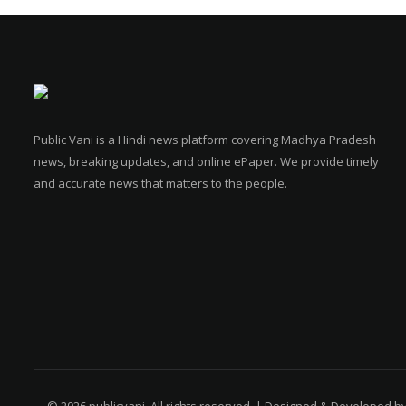
Public Vani is a Hindi news platform covering Madhya Pradesh
news, breaking updates, and online ePaper. We provide timely
and accurate news that matters to the people.
© 2026 publicvani. All rights reserved. | Designed & Developed b